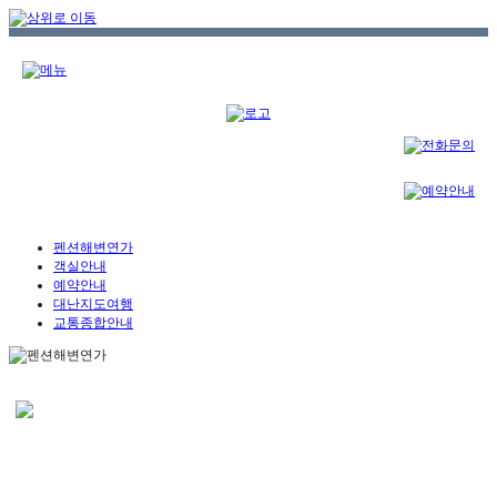
펜션해변연가
객실안내
예약안내
대난지도여행
교통종합안내