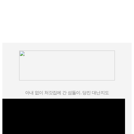
아내 없이 처갓집에 간 섬돌이. 당진 대난지도